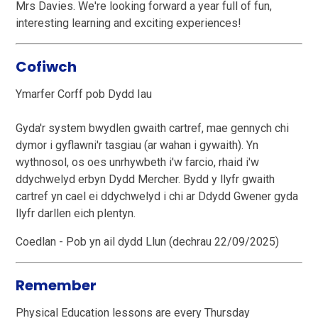
Mrs Davies. We're looking forward a year full of fun,
interesting learning and exciting experiences!
Cofiwch
Ymarfer Corff pob Dydd Iau
Gyda'r system bwydlen gwaith cartref, mae gennych chi
dymor i gyflawni'r tasgiau (ar wahan i gywaith). Yn
wythnosol, os oes unrhywbeth i'w farcio, rhaid i'w
ddychwelyd erbyn Dydd Mercher. Bydd y llyfr gwaith
cartref yn cael ei ddychwelyd i chi ar Ddydd Gwener gyda
llyfr darllen eich plentyn.
Coedlan - Pob yn ail dydd Llun (dechrau 22/09/2025)
Remember
Physical Education lessons are every Thursday