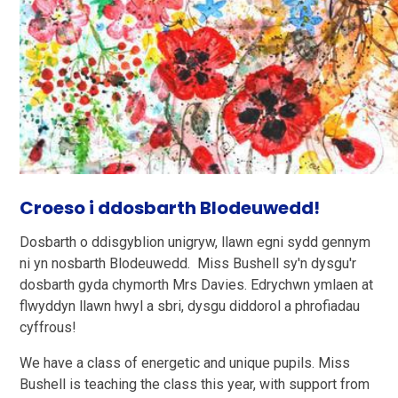
Croeso i ddosbarth Blodeuwedd!
Dosbarth o ddisgyblion unigryw, llawn egni sydd gennym
ni yn nosbarth Blodeuwedd. Miss Bushell sy'n dysgu'r
dosbarth gyda chymorth Mrs Davies. Edrychwn ymlaen at
flwyddyn llawn hwyl a sbri, dysgu diddorol a phrofiadau
cyffrous!
We have a class of energetic and unique pupils. Miss
Bushell is teaching the class this year, with support from