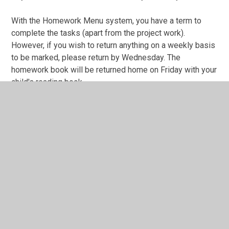
With the Homework Menu system, you have a term to
complete the tasks (apart from the project work).
However, if you wish to return anything on a weekly basis
to be marked, please return by Wednesday. The
homework book will be returned home on Friday with your
child's reading book.
Woodland - Every other Wednesday (starting
27/04/2026)
Y Dosbarth / The Classroom
Bydd disgyblion yn cerdded dros yr iard mawr i ddrws y
dosbarth - bydd y staff yno i'w cyfarfod. Byddant yn
hongian eu cotiau a'u bagiau ar y bachau yn y coridor cyn
mynd i'r dosbarth.
Pupils will walk across the big yard to the classroom
door - the staff will be there to meet them. They will hang