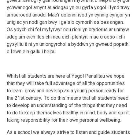
gwerthfawrogi y gall fod angen rhywfaint o help a chyngor
ychwanegol arnynt ar adegau yn eu gyrfa ysgol i fynd trwy
amseroedd anodd. Mae'r dolenni isod yn cynnig cyngor yn
unig ac yn nodi gan bwy i geisio cymorth os oes angen.
Os ydych chi fel myfyrwyr neu rieni yn bryderus ar unrhyw
adeg am eich lles chi neu eich plentyn, mae croeso i chi
gysylltu â ni yn uniongyrchol a byddwn yn gwneud popeth
o fewn ein gallu i helpu.
Whilst all students are here at Ysgol Penalltau we hope
that they will take full advantage of all the opportunities
to learn, grow and develop as a young person ready for
the 21st century. To do this means that all students need
to develop an understanding of the things that they need
to do to keep themselves healthy in mind, body and spirit,
taking responsibility for their own personal wellbeing.
As a school we always strive to listen and guide students