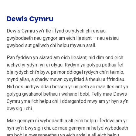
Dewis Cymru
Dewis Cymru yw’r lle i fynd os ydych chi eisiau
gwybodaeth neu gyngor am eich llesiant – neu eisiau
gwybod sut gallwch chi helpu rhywun arall.
Pan fyddwn yn siarad am eich llesiant, nid dim ond eich
iechyd yr ydym yn ei olygu. Rydym yn golygu pethau fel
ble rydych chi'n byw, pa mor ddiogel rydych chi'n teimlo,
mynd allan, a chadw mewn cysylltiad â theulu a ffrindiau.
Nid oes unrhyw ddau berson yr un peth ac mae llesiant yn
golygu gwahanol bethau i wahanol bobl. Felly mae Dewis
Cymru yma i’ch helpu chi i ddarganfod mwy am yr hyn sy’n
bwysig i chi.
Mae gennym ni wybodaeth a all eich helpu i feddwl am yr
hyn sy’n bwysig i chi, ac mae gennym ni hefyd wybodaeth
am bobl a gwasanaethau yn eich ardal a all eich helpu