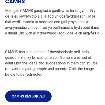
CAMHS
Mae gan CAMHS gasgliad o ganllawiau hunangymorth y
gellir eu lawrlwytho a allai fod yn ddefnyddiol i chi. Mae
rhai wedi'u hanelu at oedolion ond gall y syniadau a'r
awgrymiadau ynddynt fod yn berthnasol o hyd i bobl ifanc
a rhieni. Cliciwch ar y ddelwedd isod i gael eich ailgyfeirio
CAMHS has a collection of downloadable self-help
guides that may be useful to you. Some are aimed at
adults but the ideas and suggestions in them can still be
relevant for young people and parents. Click the image
below to be redirected
CAMHS RESOURCES