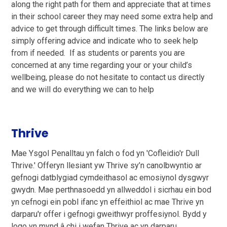
along the right path for them and appreciate that at times
in their school career they may need some extra help and
advice to get through difficult times. The links below are
simply offering advice and indicate who to seek help
from if needed. If as students or parents you are
concerned at any time regarding your or your child’s
wellbeing, please do not hesitate to contact us directly
and we will do everything we can to help
Thrive
Mae Ysgol Penalltau yn falch o fod yn 'Cofleidio'r Dull
Thrive.' Offeryn llesiant yw Thrive sy’n canolbwyntio ar
gefnogi datblygiad cymdeithasol ac emosiynol dysgwyr
gwydn. Mae perthnasoedd yn allweddol i sicrhau ein bod
yn cefnogi ein pobl ifanc yn effeithiol ac mae Thrive yn
darparu'r offer i gefnogi gweithwyr proffesiynol. Bydd y
logo yn mynd â chi i wefan Thrive ac yn darparu