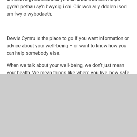
gyda’r pethau sy’n bwysig i chi. Cliciwch ar y ddolen isod
am fwy o wybodaeth:
Dewis Cymru is the place to go if you want information or
advice about your well-being – or want to know how you
can help somebody else.
When we talk about your well-being, we don’t just mean
your health. We mean things like where you live, how safe
and secure you feel, getting out and about, and keeping in
touch with family and friends. No two people are the
same and well-being means different things to different
people. So Dewis Cymru is here to help you find out more
about what matters to you.
We’ve got information that can help you think about what
matters to you, and we’ve also got information about
people and services in your area that can help you with