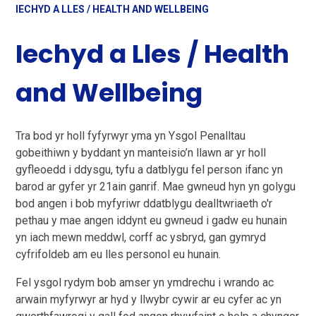
IECHYD A LLES / HEALTH AND WELLBEING
Iechyd a Lles / Health
and Wellbeing
Tra bod yr holl fyfyrwyr yma yn Ysgol Penalltau
gobeithiwn y byddant yn manteisio’n llawn ar yr holl
gyfleoedd i ddysgu, tyfu a datblygu fel person ifanc yn
barod ar gyfer yr 21ain ganrif. Mae gwneud hyn yn golygu
bod angen i bob myfyriwr ddatblygu dealltwriaeth o'r
pethau y mae angen iddynt eu gwneud i gadw eu hunain
yn iach mewn meddwl, corff ac ysbryd, gan gymryd
cyfrifoldeb am eu lles personol eu hunain.
Fel ysgol rydym bob amser yn ymdrechu i wrando ac
arwain myfyrwyr ar hyd y llwybr cywir ar eu cyfer ac yn