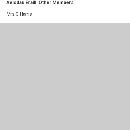
Aelodau Eraill Other Members
Mrs G Harris
Mr D Hagerty
Mr A Hopkin
Mrs Birkinshaw-Reed
Mrs H Ault
Cllr Catrin Moss
Ms R Spiller
Mr Jamie Williams
Cynrychiolydd yr Athrawon/Teachers’
Representative:
Mrs Lowri Owen