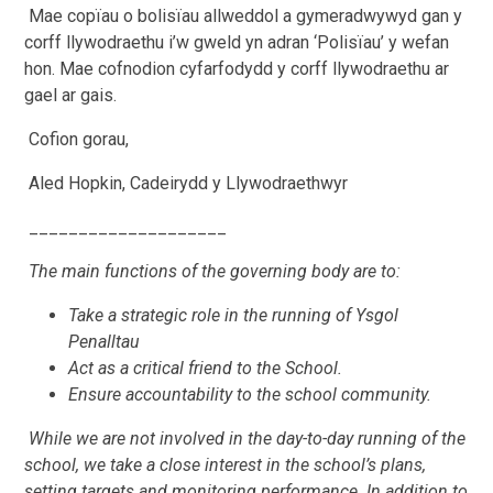
Mae copïau o bolisïau allweddol a gymeradwywyd gan y
corff llywodraethu i’w gweld yn adran ‘Polisïau’ y wefan
hon. Mae cofnodion cyfarfodydd y corff llywodraethu ar
gael ar gais.
Cofion gorau,
Aled Hopkin
, Cadeirydd y Llywodraethwyr
____________________
The main functions of the governing body are to:
Take a strategic role in the running of Ysgol
Penalltau
Act as a critical friend to the School.
Ensure accountability to the school community.
While we are not involved in the day-to-day running of the
school, we take a close interest in the school’s plans,
setting targets and monitoring performance. In addition to