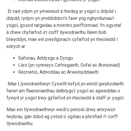
Er nad ydym yn ymwneud â rhedeg yr ysgol o ddydd i
ddydd, rydym yn ymddiddori’n fawr yng nghynlluniau’r
ysgol, gosod targedau a monitro perfformiad. Yn ogystal
â chwe chyfarfod o’r corff llywodraethu llawn bob
blwyddyn, mae ein pwyllgorau’n cyfarfod yn rheolaidd i
edrych ar:
Safonau, Addysgu a Dysgu
Lles (yn cynnwys Cefnogaeth, Gofal ac Arweiniad)
Recriwtio, Adnoddau ac Arweinyddiaeth
Mae Llywodraethwyr Cyswllt hefyd yn ennill gwybodaeth
fanwl am flaenoriaethau datblygu’r ysgol ac agweddau o
fywyd yr ysgol trwy gyfarfod yn rheolaidd â staff yr ysgol.
Mae ein llywodraethwyr wedi’u penodi drwy amrywiol
lwybrau, gan ddod ag ystod o sgiliau a phrofiad i’r corff
llywodraethu.