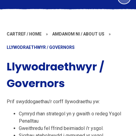
CARTREF / HOME
»
AMDANOM NI / ABOUT US
»
LLYWODRAETHWYR / GOVERNORS
Llywodraethwyr /
Governors
Prif swyddogaethau’r corff llywodraethu yw:
Cymryd rhan strategol yn y gwaith o redeg Ysgol
Penalltau
Gweithredu fel ffrind beirniadol i'r ysgol.
Sicrhau atebolrwydd i gymuned yr ysgol.