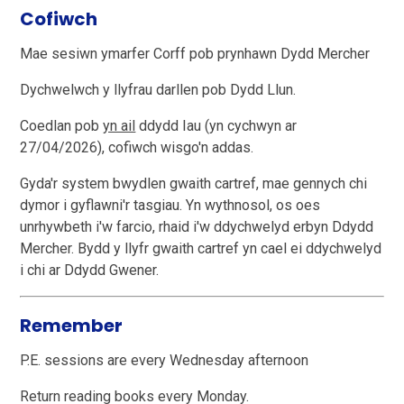
Cofiwch
Mae sesiwn ymarfer Corff pob prynhawn Dydd Mercher
Dychwelwch y llyfrau darllen pob Dydd Llun.
Coedlan pob
yn ail
ddydd Iau (yn cychwyn ar
27/04/2026), cofiwch wisgo'n addas.
Gyda'r system bwydlen gwaith cartref, mae gennych chi
dymor i gyflawni'r tasgiau. Yn wythnosol, os oes
unrhywbeth i'w farcio, rhaid i'w ddychwelyd erbyn Ddydd
Mercher. Bydd y llyfr gwaith cartref yn cael ei ddychwelyd
i chi ar Ddydd Gwener.
Remember
P.E. sessions are every Wednesday afternoon
Return reading books every Monday.