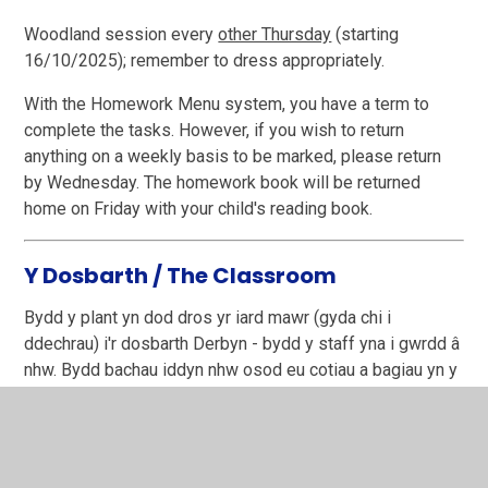
Woodland session every
other Thursday
(starting
16/10/2025); remember to dress appropriately.
With the Homework Menu system, you have a term to
complete the tasks. However, if you wish to return
anything on a weekly basis to be marked, please return
by Wednesday. The homework book will be returned
home on Friday with your child's reading book.
Y Dosbarth / The Classroom
Bydd y plant yn dod dros yr iard mawr (gyda chi i
ddechrau) i'r dosbarth Derbyn - bydd y staff yna i gwrdd â
nhw. Bydd bachau iddyn nhw osod eu cotiau a bagiau yn y
dosbarth.
The pupils will come across the big yard (with you at first)
to the "Derbyn" gate - the staff will be there to meet them.