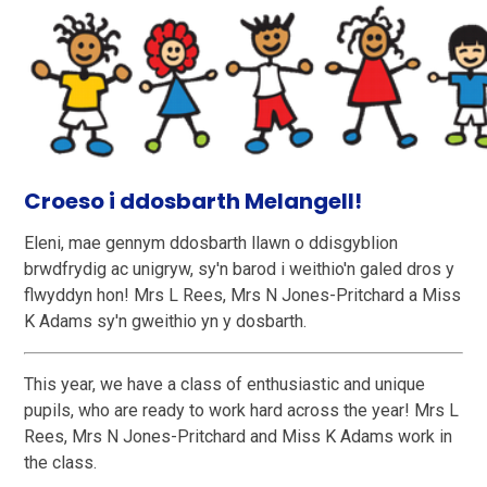
Croeso i ddosbarth Melangell!
Eleni, mae gennym ddosbarth llawn o ddisgyblion
brwdfrydig ac unigryw, sy'n barod i weithio'n galed dros y
flwyddyn hon! Mrs L Rees, Mrs N Jones-Pritchard a Miss
K Adams sy'n gweithio yn y dosbarth.
This year, we have a class of enthusiastic and unique
pupils, who are ready to work hard across the year! Mrs L
Rees, Mrs N Jones-Pritchard and Miss K Adams work in
the class.